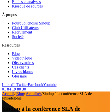
Etudes et analyses
Kiosque de sources
À propos
Pourquoi choisir Sindup
Club Utilisateurs
Recrutement
Société
Ressources
Blog
Vidéothèque
Observatoires
Cas clients
Livres blancs
Glossaire
LinkedIn
Twitter
Facebook
Youtube
01 84 19 80 30
Accueil
/
Blog
/
Actualités
/
Sindup à la conférence SLA de
Philadelphie
Sindup à la conférence SLA de