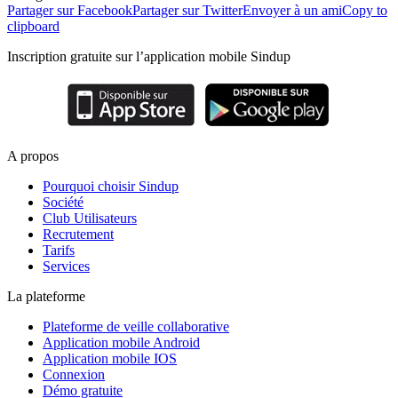
Partager sur Facebook
Partager sur Twitter
Envoyer à un ami
Copy to
clipboard
Inscription gratuite sur l’application mobile Sindup
A propos
Pourquoi choisir Sindup
Société
Club Utilisateurs
Recrutement
Tarifs
Services
La plateforme
Plateforme de veille collaborative
Application mobile Android
Application mobile IOS
Connexion
Démo gratuite