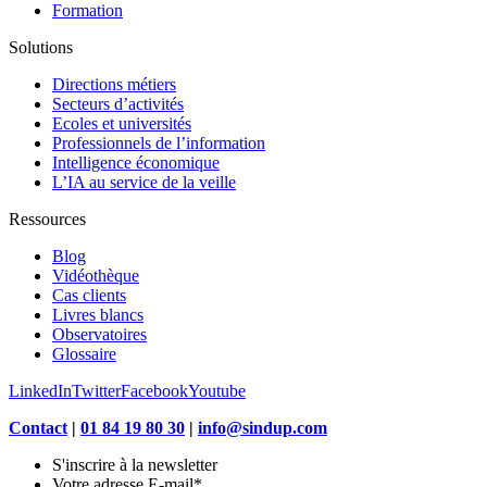
Formation
Solutions
Directions métiers
Secteurs d’activités
Ecoles et universités
Professionnels de l’information
Intelligence économique
L’IA au service de la veille
Ressources
Blog
Vidéothèque
Cas clients
Livres blancs
Observatoires
Glossaire
LinkedIn
Twitter
Facebook
Youtube
Contact
|
01 84 19 80 30
|
info@sindup.com
S'inscrire à la newsletter
Votre adresse E-mail
*