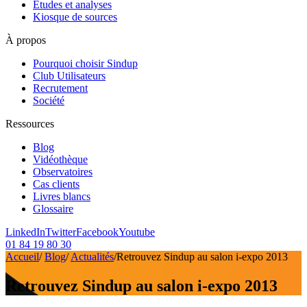
Etudes et analyses
Kiosque de sources
À propos
Pourquoi choisir Sindup
Club Utilisateurs
Recrutement
Société
Ressources
Blog
Vidéothèque
Observatoires
Cas clients
Livres blancs
Glossaire
LinkedIn
Twitter
Facebook
Youtube
01 84 19 80 30
Accueil
/
Blog
/
Actualités
/
Retrouvez Sindup au salon i-expo 2013
Retrouvez Sindup au salon i-expo 2013