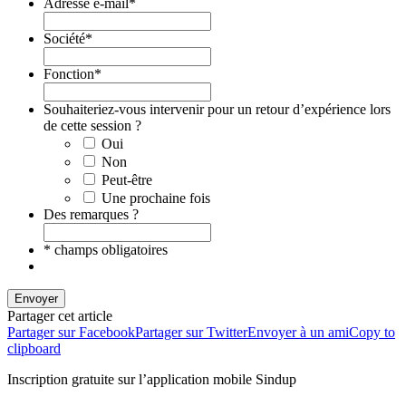
Adresse e-mail
*
Société
*
Fonction
*
Souhaiteriez-vous intervenir pour un retour d’expérience lors
de cette session ?
Oui
Non
Peut-être
Une prochaine fois
Des remarques ?
* champs obligatoires
Envoyer
Partager cet article
Partager sur Facebook
Partager sur Twitter
Envoyer à un ami
Copy to
clipboard
Inscription gratuite sur l’application mobile Sindup