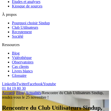
Etudes et analyses
Kiosque de sources
À propos
Pourquoi choisir Sindup
Club Utilisateurs
Recrutement
Société
Ressources
Blog
Vidéothèque
Observatoires
Cas clients
Livres blancs
Glossaire
LinkedIn
Twitter
Facebook
Youtube
01 84 19 80 30
Accueil
/
Blog
/
Actualités
/
Rencontre du Club Utilisateurs Sindup,
rendez-vous le 25 novembre !
Rencontre du Club Utilisateurs Sindup,