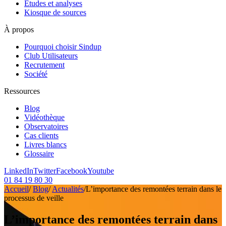
Etudes et analyses
Kiosque de sources
À propos
Pourquoi choisir Sindup
Club Utilisateurs
Recrutement
Société
Ressources
Blog
Vidéothèque
Observatoires
Cas clients
Livres blancs
Glossaire
LinkedIn
Twitter
Facebook
Youtube
01 84 19 80 30
Accueil
/
Blog
/
Actualités
/
L’importance des remontées terrain dans le
processus de veille
L’importance des remontées terrain dans