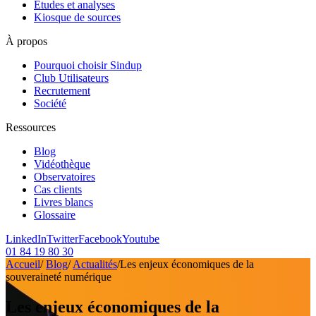
Etudes et analyses
Kiosque de sources
À propos
Pourquoi choisir Sindup
Club Utilisateurs
Recrutement
Société
Ressources
Blog
Vidéothèque
Observatoires
Cas clients
Livres blancs
Glossaire
LinkedIn
Twitter
Facebook
Youtube
01 84 19 80 30
Accueil
/
Blog
/
Actualités
/
Les enjeux économiques de la
souveraineté numérique
Les enjeux économiques de la