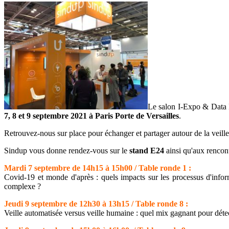
Le salon I-Expo & Data In
7, 8 et 9 septembre 2021 à Paris Porte de Versailles
.
Retrouvez-nous sur place pour échanger et partager autour de la veille
Sindup vous donne rendez-vous sur le
stand E24
ainsi qu'aux rencont
Mardi 7 septembre de 14h15 à 15h00 / Table ronde 1 :
Covid-19 et monde d'après : quels impacts sur les processus d'inform
complexe ?
Jeudi 9 septembre de 12h30 à 13h15 / Table ronde 8 :
Veille automatisée versus veille humaine : quel mix gagnant pour détect