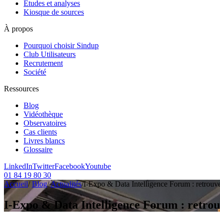
Etudes et analyses
Kiosque de sources
À propos
Pourquoi choisir Sindup
Club Utilisateurs
Recrutement
Société
Ressources
Blog
Vidéothèque
Observatoires
Cas clients
Livres blancs
Glossaire
LinkedIn
Twitter
Facebook
Youtube
01 84 19 80 30
Accueil
/
Blog
/
Actualités
/
I-Expo & Data Intelligence Forum : retrouve
I-Expo & Data Intelligence Forum : retrouv