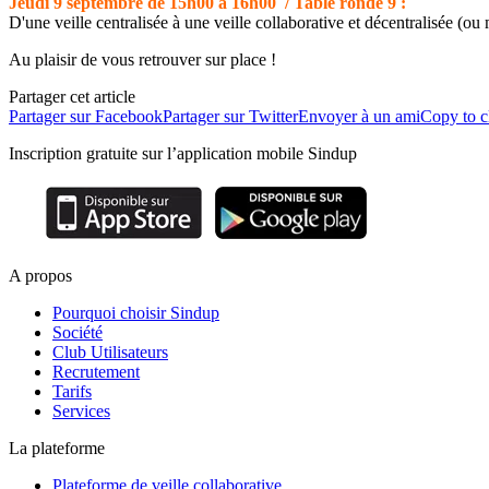
Jeudi 9 septembre de 15h00 à 16h00 / Table ronde 9 :
D'une veille centralisée à une veille collaborative et décentralisée (ou 
Au plaisir de vous retrouver sur place !
Partager cet article
Partager sur Facebook
Partager sur Twitter
Envoyer à un ami
Copy to c
Inscription gratuite sur l’application mobile Sindup
A propos
Pourquoi choisir Sindup
Société
Club Utilisateurs
Recrutement
Tarifs
Services
La plateforme
Plateforme de veille collaborative