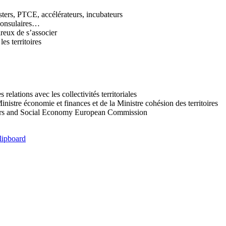
sters, PTCE, accélérateurs, incubateurs
 consulaires…
reux de s’associer
es territoires
 relations avec les collectivités territoriales
inistre économie et finances et de la Ministre cohésion des territoires
ers and Social Economy European Commission
lipboard