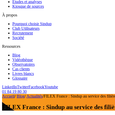
Etudes et analyses
Kiosque de sources
À propos
Pourquoi choisir Sindup
Club Utilisateurs
Recrutement
Société
Ressources
Blog
Vidéothèque
Observatoires
Cas clients
Livres blancs
Glossaire
LinkedIn
Twitter
Facebook
Youtube
01 84 19 80 30
Accueil
/
Blog
/
Actualités
/
FILEX France : Sindup au service des filière
FILEX France : Sindup au service des filiè