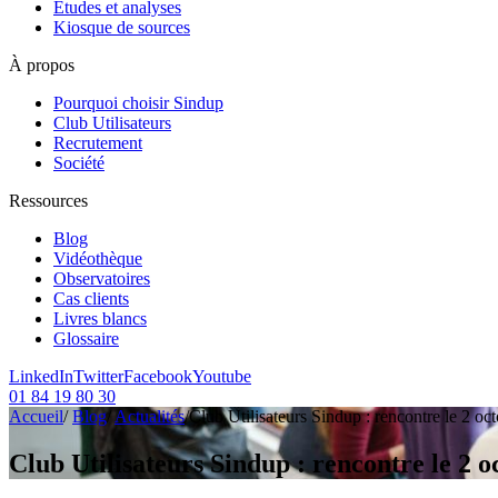
Etudes et analyses
Kiosque de sources
À propos
Pourquoi choisir Sindup
Club Utilisateurs
Recrutement
Société
Ressources
Blog
Vidéothèque
Observatoires
Cas clients
Livres blancs
Glossaire
LinkedIn
Twitter
Facebook
Youtube
01 84 19 80 30
Accueil
/
Blog
/
Actualités
/
Club Utilisateurs Sindup : rencontre le 2 oc
Club Utilisateurs Sindup : rencontre le 2 