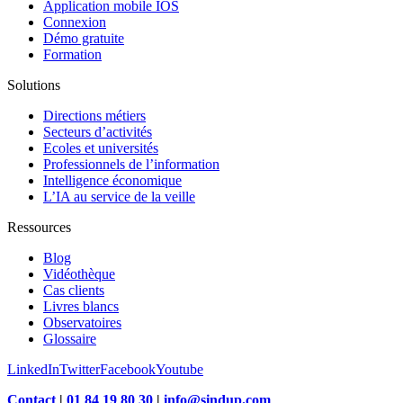
Application mobile IOS
Connexion
Démo gratuite
Formation
Solutions
Directions métiers
Secteurs d’activités
Ecoles et universités
Professionnels de l’information
Intelligence économique
L’IA au service de la veille
Ressources
Blog
Vidéothèque
Cas clients
Livres blancs
Observatoires
Glossaire
LinkedIn
Twitter
Facebook
Youtube
Contact
|
01 84 19 80 30
|
info@sindup.com