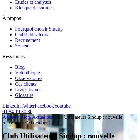
Etudes et analyses
Kiosque de sources
À propos
Pourquoi choisir Sindup
Club Utilisateurs
Recrutement
Société
Ressources
Blog
Vidéothèque
Observatoires
Cas clients
Livres blancs
Glossaire
LinkedIn
Twitter
Facebook
Youtube
01 84 19 80 30
Accueil
/
Blog
/
Actualités
/
Club Utilisateurs Sindup : nouvelle
rencontre le 10 octobre 2023
Club Utilisateurs Sindup : nouvelle