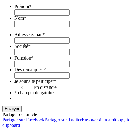
Prénom
*
Nom
*
Adresse e-mail
*
Société
*
Fonction
*
Des remarques ?
Je souhaite participer
*
En distanciel
* champs obligatoires
Envoyer
Partager cet article
Partager sur Facebook
Partager sur Twitter
Envoyer à un ami
Copy to
clipboard