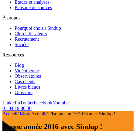
Etudes et analyses
Kiosque de sources
À propos
Pourquoi choisir Sindup
Club Utilisateurs
Recrutement
Société
Ressources
Blog
Vidéothèque
Observatoires
Cas clients
Livres blancs
Glossaire
LinkedIn
Twitter
Facebook
Youtube
01 84 19 80 30
Accueil
/
Blog
/
Actualités
/
Bonne année 2016 avec Sindup !
Bonne année 2016 avec Sindup !