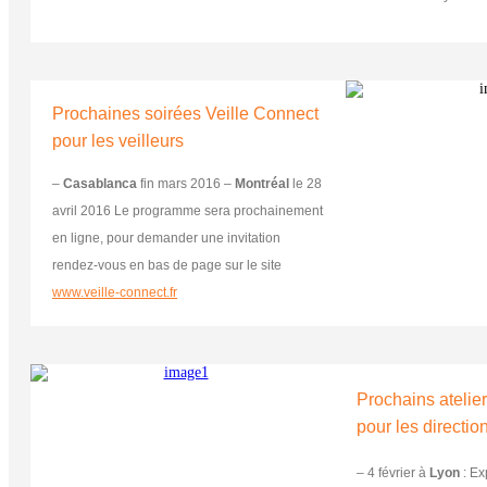
Prochaines soirées Veille Connect
pour les veilleurs
–
Casablanca
fin mars 2016 –
Montréal
le 28
avril 2016 Le programme sera prochainement
en ligne, pour demander une invitation
rendez-vous en bas de page sur le site
www.veille-connect.fr
Prochains atelie
pour les directio
– 4 février à
Lyon
: Ex