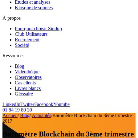
Etudes et analyses
Kiosque de sources
À propos
Pourquoi choisir Sindup
Club Utilisateurs
Recrutement
Société
Ressources
Blog
Vidéothèque
Observatoires
Cas clients
Livres blancs
Glossaire
LinkedIn
Twitter
Facebook
Youtube
01 84 19 80 30
Accueil
/
Blog
/
Actualités
/
Baromètre Blockchain du 3ème trimestre
2017
Baromètre Blockchain du 3ème trimestre