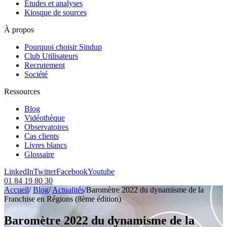
Etudes et analyses
Kiosque de sources
À propos
Pourquoi choisir Sindup
Club Utilisateurs
Recrutement
Société
Ressources
Blog
Vidéothèque
Observatoires
Cas clients
Livres blancs
Glossaire
LinkedIn
Twitter
Facebook
Youtube
01 84 19 80 30
Accueil
/
Blog
/
Actualités
/
Baromètre 2022 du dynamisme de la
Franchise en Régions (8ème édition)
Baromètre 2022 du dynamisme de la