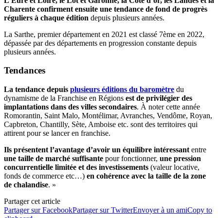
L’Eure et Loire, le Lot et Garonne, la Côte d’or, les Landes et la
Charente confirment ensuite une tendance de fond de progrès
réguliers à chaque édition
depuis plusieurs années.
La Sarthe, premier département en 2021 est classé 7ème en 2022,
dépassée par des départements en progression constante depuis
plusieurs années.
Tendances
La tendance depuis
plusieurs éditions du baromètre
du
dynamisme de la Franchise en Régions
est de privilégier des
implantations dans des villes secondaires
. À noter cette année
Romorantin, Saint Malo, Montélimar, Avranches, Vendôme, Royan,
Capbreton, Chantilly, Sète, Amboise etc. sont des territoires qui
attirent pour se lancer en franchise.
Ils présentent l’avantage d’avoir un équilibre intéressant
entre
une taille de marché suffisante
pour fonctionner,
une pression
concurrentielle limitée et des investissements
(valeur locative,
fonds de commerce etc…)
en cohérence avec la taille de la zone
de chalandise
. »
Partager cet article
Partager sur Facebook
Partager sur Twitter
Envoyer à un ami
Copy to