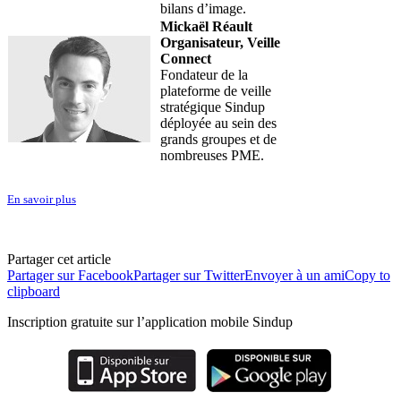
bilans d’image.
Mickaël Réault
Organisateur, Veille
Connect
Fondateur de la
plateforme de veille
stratégique Sindup
déployée au sein des
grands groupes et de
nombreuses PME.
En savoir plus
Partager cet article
Partager sur Facebook
Partager sur Twitter
Envoyer à un ami
Copy to
clipboard
Inscription gratuite sur l’application mobile Sindup