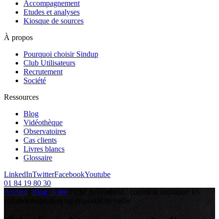
Accompagnement
Etudes et analyses
Kiosque de sources
À propos
Pourquoi choisir Sindup
Club Utilisateurs
Recrutement
Société
Ressources
Blog
Vidéothèque
Observatoires
Cas clients
Livres blancs
Glossaire
LinkedIn
Twitter
Facebook
Youtube
01 84 19 80 30
Accueil
/
Blog
/
A lire
/
Fiche de synthèse : comment impliquer les
collaborateurs dans un dispositif de veille