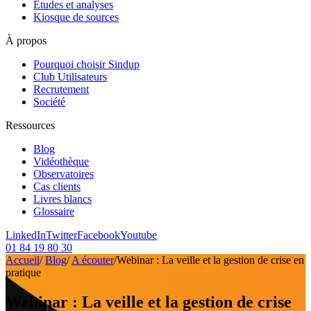
Etudes et analyses
Kiosque de sources
À propos
Pourquoi choisir Sindup
Club Utilisateurs
Recrutement
Société
Ressources
Blog
Vidéothèque
Observatoires
Cas clients
Livres blancs
Glossaire
LinkedIn
Twitter
Facebook
Youtube
01 84 19 80 30
Accueil
/
Blog
/
A écouter
/
Webinar : La veille et la gestion de crise en
pratique
Webinar : La veille et la gestion de crise