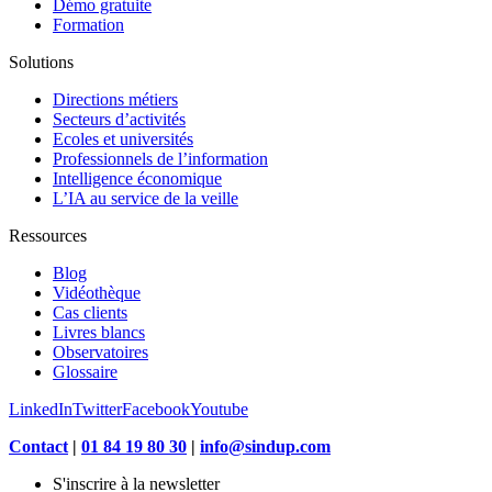
Démo gratuite
Formation
Solutions
Directions métiers
Secteurs d’activités
Ecoles et universités
Professionnels de l’information
Intelligence économique
L’IA au service de la veille
Ressources
Blog
Vidéothèque
Cas clients
Livres blancs
Observatoires
Glossaire
LinkedIn
Twitter
Facebook
Youtube
Contact
|
01 84 19 80 30
|
info@sindup.com
S'inscrire à la newsletter