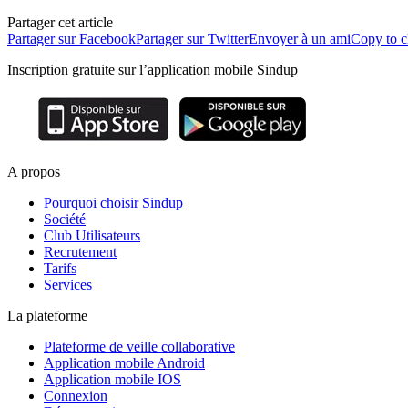
Partager cet article
Partager sur Facebook
Partager sur Twitter
Envoyer à un ami
Copy to c
Inscription gratuite sur l’application mobile Sindup
A propos
Pourquoi choisir Sindup
Société
Club Utilisateurs
Recrutement
Tarifs
Services
La plateforme
Plateforme de veille collaborative
Application mobile Android
Application mobile IOS
Connexion