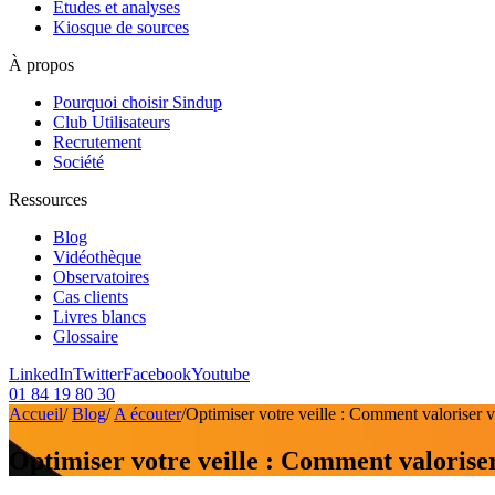
Etudes et analyses
Kiosque de sources
À propos
Pourquoi choisir Sindup
Club Utilisateurs
Recrutement
Société
Ressources
Blog
Vidéothèque
Observatoires
Cas clients
Livres blancs
Glossaire
LinkedIn
Twitter
Facebook
Youtube
01 84 19 80 30
Accueil
/
Blog
/
A écouter
/
Optimiser votre veille : Comment valoriser v
Optimiser votre veille : Comment valoriser