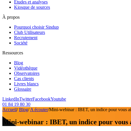
Etudes et analyses
Kiosque de sources
À propos
Pourquoi choisir Sindup
Club Utilisateurs
Recrutement
Société
Ressources
Blog
Vidéothèque
Observatoires
Cas clients
Livres blancs
Glossaire
LinkedIn
Twitter
Facebook
Youtube
01 84 19 80 30
Accueil
/
Blog
/
A écouter
/
Mini-webinar : IBET, un indice pour vous ai
Mini-webinar : IBET, un indice pour vous 