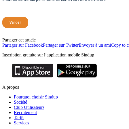
Partager cet article
Partager sur Facebook
Partager sur Twitter
Envoyer à un ami
Copy to c
Inscription gratuite sur l’application mobile Sindup
A propos
Pourquoi choisir Sindup
Société
Club Utilisateurs
Recrutement
Tarifs
Services