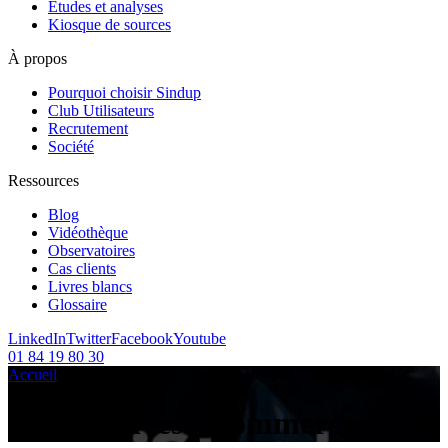
Etudes et analyses
Kiosque de sources
À propos
Pourquoi choisir Sindup
Club Utilisateurs
Recrutement
Société
Ressources
Blog
Vidéothèque
Observatoires
Cas clients
Livres blancs
Glossaire
LinkedIn
Twitter
Facebook
Youtube
01 84 19 80 30
Accueil
/
Articles sur le sujet :
/
ecommerce
Tag Archives:
ecommerce