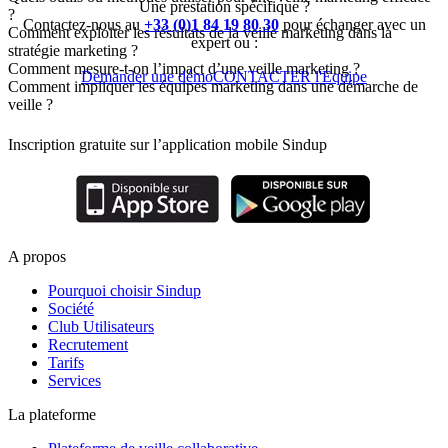
Une prestation spécifique ?
?
Contactez-nous au
+33 (0)1 84 19 80 30
pour échanger avec un
Comment exploiter les résultats de la veille marketing dans la
expert ou :
stratégie marketing ?
Comment mesure-t-on l’impact d’une veille marketing ?
Demander une démo
CONTACTER l'Equipe
Comment impliquer les équipes marketing dans une démarche de
veille ?
Inscription gratuite sur l’application mobile Sindup
A propos
Pourquoi choisir Sindup
Société
Club Utilisateurs
Recrutement
Tarifs
Services
La plateforme