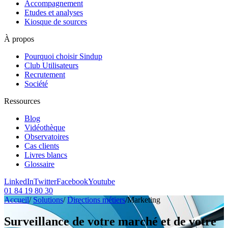
Accompagnement
Etudes et analyses
Kiosque de sources
À propos
Pourquoi choisir Sindup
Club Utilisateurs
Recrutement
Société
Ressources
Blog
Vidéothèque
Observatoires
Cas clients
Livres blancs
Glossaire
LinkedIn
Twitter
Facebook
Youtube
01 84 19 80 30
Accueil
/
Solutions
/
Directions métiers
/
Marketing
Surveillance de votre marché et de votre