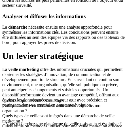
choisir les sources les plus pertinentes en fonction de l’objectif et du
secteur surveillé.
Analyser et diffuser les informations
La
démarche
nécessite ensuite une analyse approfondie pour
synthétiser les informations clés. Les conclusions peuvent ensuite
être diffusées au sein des équipes via des rapports ou des tableaux de
bord, pour appuyer les prises de décision.
Un levier stratégique
La
veille marketing
offre des informations cruciales qui permettent
d'orienter les stratégies d’innovation, de communication et de
développement pour toute structure. En surveillant en continu son
environnement, une organisation, qu’elle soit publique ou privée,
peut anticiper les changements et saisir les opportunités. Un
dispositif performante devient un avantage compétitif, offrant aux
équipes les données nécessaires pour agir avec précision et
Qu’est-ce que la veille marketing ?
pertinence dans un marché en constante évolution.
Pourquoi mettre en place une veille marketing dans mon
organisation ?
Quels types de veille sont intégrés dans une démarche de veille
marketing ?
Vous recherchez une plateforme de veille puissante et évolutive ?
Quels outils ou méthodes utiliser pour une veille marketing efficace