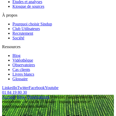
Etudes et analyses
Kiosque de sources
À propos
Pourquoi choisir Sindup
Club Utilisateurs
Recrutement
Société
Ressources
Blog
Vidéothèque
Observatoires
Cas clients
Livres blancs
Glossaire
LinkedIn
Twitter
Facebook
Youtube
01 84 19 80 30
Accueil
/
Blog
/
Observatoires
/
Potentiel élargissement de l’Union
européenne – le cas de l’Ukraine : impacts agricoles et
transformations structurelles