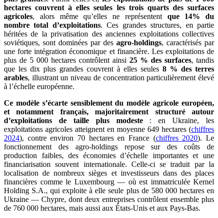
hectares couvrent à elles seules les trois quarts des surfaces
agricoles
, alors même qu’elles ne représentent
que 14% du
nombre total d’exploitations
. Ces grandes structures, en partie
héritées de la privatisation des anciennes exploitations collectives
soviétiques, sont dominées par des
agro-holdings
, caractérisés par
une forte intégration économique et financière. Les exploitations de
plus de 5 000 hectares contrôlent ainsi
25 % des surfaces
, tandis
que les dix plus grandes couvrent à elles seules
8 % des terres
arables
, illustrant un niveau de concentration particulièrement élevé
à l’échelle européenne.
Ce modèle s’écarte sensiblement du modèle agricole européen,
et notamment français, majoritairement structuré autour
d’exploitations de taille plus modeste
: en Ukraine, les
exploitations agricoles atteignent en moyenne 649 hectares (
chiffres
2024
), contre environ 70 hectares en France (
chiffres 2020
). Le
fonctionnement des agro-holdings repose sur des coûts de
production faibles, des économies d’échelle importantes et une
financiarisation souvent internationale. Celle-ci se traduit par la
localisation de nombreux sièges et investisseurs dans des places
financières comme le Luxembourg — où est immatriculée Kernel
Holding S.A., qui exploite à elle seule plus de 580 000 hectares en
Ukraine — Chypre, dont deux entreprises contrôlent ensemble plus
de 760 000 hectares, mais aussi aux États-Unis et aux Pays-Bas.