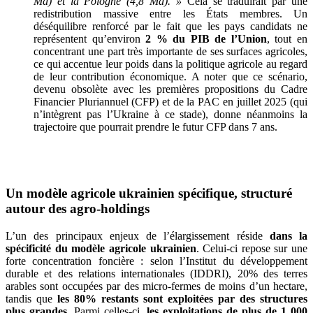
Md) et la Pologne (4,8 Md). »
Cela se traduirait par une
redistribution massive entre les États membres. Un
déséquilibre renforcé par le fait que les pays candidats ne
représentent qu’environ
2 % du PIB de l’Union
, tout en
concentrant une part très importante de ses surfaces agricoles,
ce qui accentue leur poids dans la politique agricole au regard
de leur contribution économique. A noter que ce scénario,
devenu obsolète avec les premières propositions du Cadre
Financier Pluriannuel (CFP) et de la PAC en juillet 2025 (qui
n’intègrent pas l’Ukraine à ce stade), donne néanmoins la
trajectoire que pourrait prendre le futur CFP dans 7 ans.
Un modèle agricole ukrainien spécifique, structuré
autour des agro-holdings
L’un des principaux enjeux de l’élargissement réside
dans la
spécificité du modèle agricole ukrainien
. Celui-ci repose sur une
forte concentration foncière : selon l’Institut du développement
durable et des relations internationales (IDDRI), 20% des terres
arables sont occupées par des micro-fermes de moins d’un hectare,
tandis que
les 80% restants sont exploitées par des structures
plus grandes
. Parmi celles-ci,
les exploitations de plus de 1 000