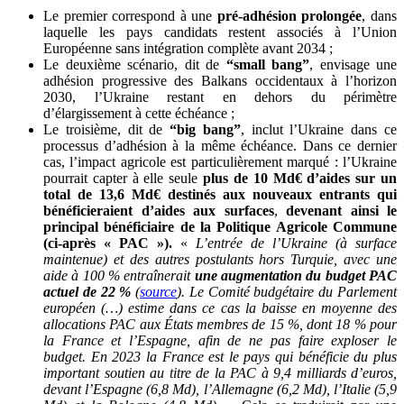
Le premier correspond à une
pré-adhésion prolongée
, dans
laquelle les pays candidats restent associés à l’Union
Européenne sans intégration complète avant 2034 ;
Le deuxième scénario, dit de
“small bang”
, envisage une
adhésion progressive des Balkans occidentaux à l’horizon
2030, l’Ukraine restant en dehors du périmètre
d’élargissement à cette échéance ;
Le troisième, dit de
“big bang”
, inclut l’Ukraine dans ce
processus d’adhésion à la même échéance. Dans ce dernier
cas, l’impact agricole est particulièrement marqué : l’Ukraine
pourrait capter à elle seule
plus de 10 Md€ d’aides sur un
total de 13,6 Md€ destinés aux nouveaux entrants qui
bénéficieraient d’aides aux surfaces
,
devenant ainsi le
principal bénéficiaire de la Politique Agricole Commune
(ci-après « PAC »).
«
L’entrée de l’Ukraine (à surface
maintenue) et des autres postulants hors Turquie, avec une
aide à 100 % entraînerait
une augmentation du budget PAC
actuel de 22 %
(
source
). Le Comité budgétaire du Parlement
européen (…) estime dans ce cas la baisse en moyenne des
allocations PAC aux États membres de 15 %, dont 18 % pour
la France et l’Espagne, afin de ne pas faire exploser le
budget. En 2023 la France est le pays qui bénéficie du plus
important soutien au titre de la PAC à 9,4 milliards d’euros,
devant l’Espagne (6,8 Md), l’Allemagne (6,2 Md), l’Italie (5,9