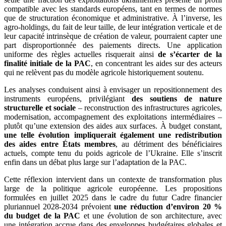
compatible avec les standards européens, tant en termes de normes
que de structuration économique et administrative. À l’inverse, les
agro-holdings, du fait de leur taille, de leur intégration verticale et de
leur capacité intrinsèque de création de valeur, pourraient capter une
part disproportionnée des paiements directs. Une application
uniforme des règles actuelles risquerait ainsi
de s’écarter de la
finalité initiale de la PAC
, en concentrant les aides sur des acteurs
qui ne relèvent pas du modèle agricole historiquement soutenu.
Les analyses conduisent ainsi à envisager un repositionnement des
instruments européens, privilégiant
des soutiens de nature
structurelle et sociale
– reconstruction des infrastructures agricoles,
modernisation, accompagnement des exploitations intermédiaires –
plutôt qu’une extension des aides aux surfaces. À budget constant,
une telle évolution impliquerait également une redistribution
des aides entre États membres
, au détriment des bénéficiaires
actuels, compte tenu du poids agricole de l’Ukraine. Elle s’inscrit
enfin dans un débat plus large sur l’adaptation de la PAC.
Cette réflexion intervient dans un contexte de transformation plus
large de la politique agricole européenne. Les propositions
formulées en juillet 2025 dans le cadre du futur Cadre financier
pluriannuel 2028-2034 prévoient
une réduction d’environ 20 %
du budget de la PAC
et une évolution de son architecture, avec
une intégration accrue dans des enveloppes budgétaires globales et