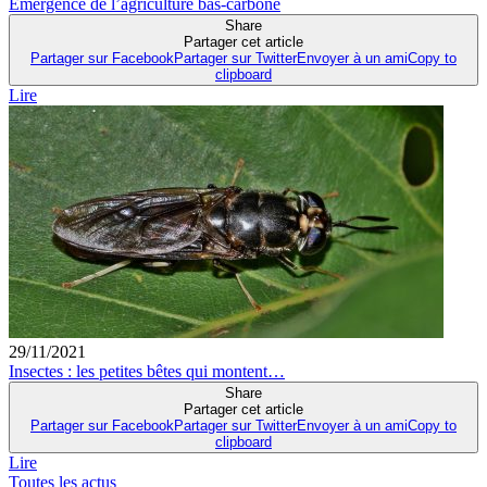
Emergence de l’agriculture bas-carbone
Share
Partager cet article
Partager sur Facebook
Partager sur Twitter
Envoyer à un ami
Copy to
clipboard
Lire
29/11/2021
Insectes : les petites bêtes qui montent…
Share
Partager cet article
Partager sur Facebook
Partager sur Twitter
Envoyer à un ami
Copy to
clipboard
Lire
Toutes les actus