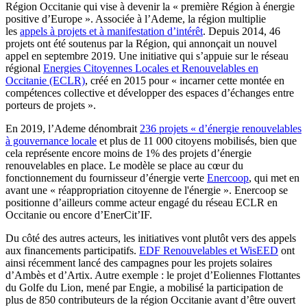
Région Occitanie qui vise à devenir la « première Région à énergie
positive d’Europe ». Associée à l’Ademe, la région multiplie
les
appels à projets et à manifestation d’intérêt
. Depuis 2014, 46
projets ont été soutenus par la Région, qui annonçait un nouvel
appel en septembre 2019. Une initiative qui s’appuie sur le réseau
régional
Energies Citoyennes Locales et Renouvelables en
Occitanie (ECLR)
, créé en 2015 pour « incarner cette montée en
compétences collective et développer des espaces d’échanges entre
porteurs de projets ».
En 2019, l’Ademe dénombrait
236 projets « d’énergie renouvelables
à gouvernance locale
et plus de 11 000 citoyens mobilisés, bien que
cela représente encore moins de 1% des projets d’énergie
renouvelables en place. Le modèle se place au cœur du
fonctionnement du fournisseur d’énergie verte
Enercoop
, qui met en
avant une « réappropriation citoyenne de l'énergie ». Enercoop se
positionne d’ailleurs comme acteur engagé du réseau ECLR en
Occitanie ou encore d’EnerCit’IF.
Du côté des autres acteurs, les initiatives vont plutôt vers des appels
aux financements participatifs.
EDF Renouvelables et WisEED
ont
ainsi récemment lancé des campagnes pour les projets solaires
d’Ambès et d’Artix. Autre exemple : le projet d’Eoliennes Flottantes
du Golfe du Lion, mené par Engie, a mobilisé la participation de
plus de 850 contributeurs de la région Occitanie avant d’être ouvert