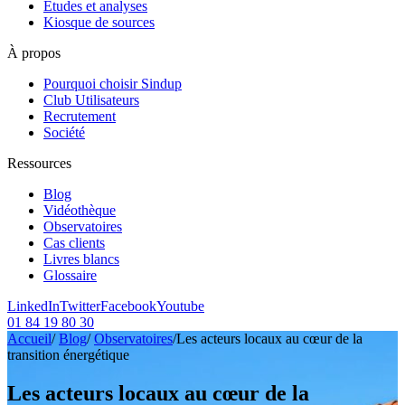
Etudes et analyses
Kiosque de sources
À propos
Pourquoi choisir Sindup
Club Utilisateurs
Recrutement
Société
Ressources
Blog
Vidéothèque
Observatoires
Cas clients
Livres blancs
Glossaire
LinkedIn
Twitter
Facebook
Youtube
01 84 19 80 30
Accueil
/
Blog
/
Observatoires
/
Les acteurs locaux au cœur de la
transition énergétique
Les acteurs locaux au cœur de la