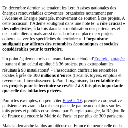
En décembre dernier, se tenaient les 1ere Assises nationales des
énergies renouvelables citoyennes, organisées notamment par
l’Ademe et Energie partagée, mouvement de soutien à ces projets. A
cette occasion, l’Ademe soulignait dans une note
le « rôle crucial »
des collectivités
, à la fois dans la « mobilisation des partenaires et
des particuliers » mais aussi dans la mise en place de « projets
cohérents avec les spécificités du territoire ».
L’organisme
soulignait par ailleurs des retombées économiques et sociales
considérables pour le territoire.
Un point également mis en avant dans une étude d’
Energie partagée
: partant d’un calcul appliqué à 36 projets, puis extrapolant les
(1),
résultats à 98 installations
l’association chiffrait les retombées
locales à près de
100 millions d’euros
(fiscalité, loyers, emplois et
revenus sur l’investissement). Pour l’organisme,
la rentabilité de
ces projets pour le territoire se révèle 2 à 3 fois plus importante
que celle des initiatives privées.
Parmi les exemples, on peut citer
EnerCit’IF
, première coopérative
parisienne œuvrant à la mise en place de panneaux solaires sur les
toits privés et publics et soutenue par Energie partagée, la Région Ile
de France ou encore la Mairie de Paris, et par plus de 300 parisiens.
Mais la démarche la plus ambitieuse en France demeure celle de la