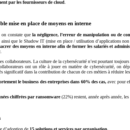
ment par les fournisseurs de cloud
.
able mise en place de moyens en interne
é, on constate que
la négligence, l’erreur de manipulation ou de con
 ainsi que le Shadow IT (mise en place / utilisation d’applications no
acrer des moyens en interne afin de former les salariés et administ
.
es collaborateurs. La culture de la cybersécurité n’est pourtant toujour
collaborateurs ont un rôle à jouer en matière de cybersécurité, on dép
significatif dans la contribution de chacun de ces métiers à réduire les
ortement le business des entreprises dans 60% des cas,
avec pour ef
nées chiffrées par ransomware
(22%) restent, année après année, les
s
ne d’adoption de
15 solutions et services par organisation.